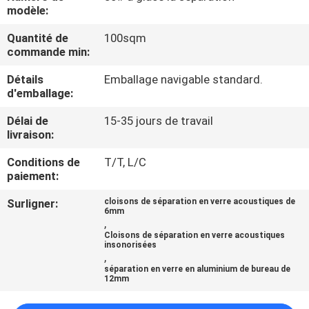
modèle:
CONTRÔLE
Quantité de
100sqm
commande min:
DE
QUALITÉ
Détails
Emballage navigable standard.
d'emballage:
CONTACTEZ-
Délai de
15-35 jours de travail
livraison:
NOUS
Conditions de
T/T, L/C
paiement:
NOUVELLES
Surligner:
cloisons de séparation en verre acoustiques de
6mm
,
CAS
Cloisons de séparation en verre acoustiques
insonorisées
,
séparation en verre en aluminium de bureau de
DEMANDEZ
12mm
UNE