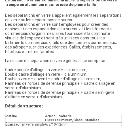
Le bureau intérieur commercial mure la séparation de verre
trempé en aluminium insonorisée de pleine taille
Des séparations en verre s'appellent également les séparations
en verre ou les séparations de bureau.
Des séparations en verre sont employées pour créer des
cabines et des espaces dans les bureaux et les bâtiments
commerciaux/organismes. Elles fournissent la continuité
visuelle de l'espace et sont très utilisées dans tous les
bâtiments commerciaux, tels que des centres commerciaux,
des aéroports, et des expériences. Salles, établissements,
hôpitaux et même familles.
La cloison de séparation en verre générale se compose :
Cadre simple d'alliage en verre + d'aluminium,
Double cadre d'alliage en verre + d'aluminium,
Doubles verre + auvent + cadre d'alliage d'aluminium,
Panneau de forces de défense principale + cadre d'alliage en
verre + d'aluminium,
Panneau de forces de défense principale + cadre semi-givré
d'alliage en verre + d'aluminium
Détail de structure :
Matériel
Acier du cadre de
Glass+aluminum/Glass+stainless
Épaisseur en verre simple
6/8/10/12mm