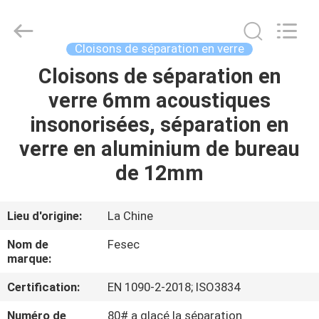
-
2026
Hangzhou
FASEC
Buildings
Cloisons de séparation en verre
Co.,Ltd..
All
Rights
Cloisons de séparation en
MAISON
Reserved.
verre 6mm acoustiques
PRODUITS
insonorisées, séparation en
verre en aluminium de bureau
AU
de 12mm
SUJET
DE
Lieu d'origine:
La Chine
NOUS
Nom de
Fesec
marque:
VISITE
Certification:
EN 1090-2-2018; ISO3834
D'USINE
Numéro de
80# a glacé la séparation