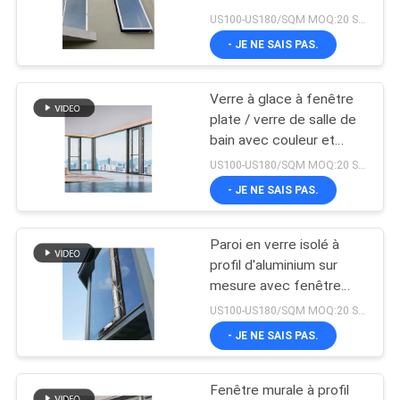
CITATION
US100-US180/SQM MOQ:20 Square Meters
- JE NE SAIS PAS.
47
SITEMAP
Revêtement en
Verre à glace à fenêtre
plate / verre de salle de
aluminium en métal
PRIVACY
bain avec couleur et
forme personnalisées
POLICY
US100-US180/SQM MOQ:20 Square Meters
- JE NE SAIS PAS.
Paroi en verre isolé à
36
profil d'aluminium sur
Balustrade en verre
mesure avec fenêtre
plate poussée pour les
US100-US180/SQM MOQ:20 Square Meters
de balustrade
espaces modernes
- JE NE SAIS PAS.
Fenêtre murale à profil