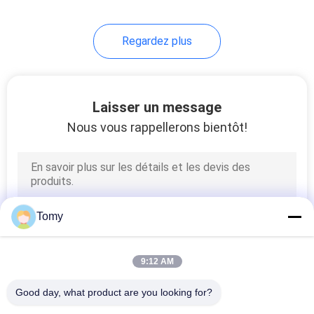
20
Regardez plus
Balustrades de main
d'escalier
Laisser un message
Nous vous rappellerons bientôt!
12
Chambres de cadre
Tomy
en acier légères
9:12 AM
Good day, what product are you looking for?