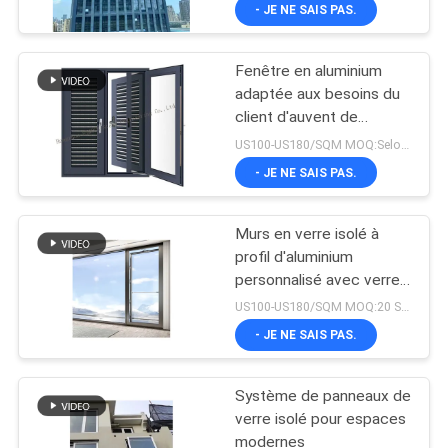
- JE NE SAIS PAS.
CONTRÔLE
Fenêtre en aluminium
DE
71
adaptée aux besoins du
QUALITÉ
client d'auvent de
Cloisons de
jalousie pour la
US100-US180/SQM MOQ:Selon le projet
séparation en verre
toilette/salle de bains
CONTACTEZ-
- JE NE SAIS PAS.
NOUS
Murs en verre isolé à
profil d'aluminium
NOUVELLES
personnalisé avec verre
94
E bas pour les espaces
US100-US180/SQM MOQ:20 Square Meters
contemporains
Tempête en
CAS
- JE NE SAIS PAS.
aluminium Windows
Système de panneaux de
DEMANDEZ
verre isolé pour espaces
UNE
modernes