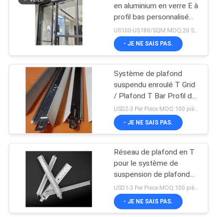
en aluminium en verre E à
profil bas personnalisé
19
pour conception isolée
US100-US180/SQM MOQ:20 Square Meters
- JE NE SAIS PAS.
Profil en aluminium
Système de plafond
suspendu enroulé T Grid
/ Plafond T Bar Profil de
quille en acier léger
USD2-3 Per Piece MOQ:100 pièces
- JE NE SAIS PAS.
32
BIPV Photovoltaics
Réseau de plafond en T
pour le système de
intégré par bâtiment
suspension de plafond
en PVC, barres
USD1-3 Per Piece MOQ:100 pièces
métalliques en T
- JE NE SAIS PAS.