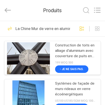
-
2026
Hangzhou
Produits
FASEC
Buildings
Co.,Ltd..
All
Rights
MAISON
75
Reserved.
La Chine Mur de verre en aluminium
Mur de verre en
PRODUITS
aluminium
Construction de toits en
alliage d'aluminium avec
AU
couverture de puits en
SUJET
fibre de verre FRP
199 MOQ:500
DE
- JE NE SAIS PAS.
76
NOUS
Façade en verre de
Systèmes de façade de
murs-rideaux en verre
VISITE
mur rideau
écoénergétiques
D'USINE
US100-US180/SQM MOQ:1000M3