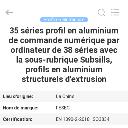
-
2026
Hangzhou
FASEC
Buildings
Profil en aluminium
Co.,Ltd..
All
Rights
35 séries profil en aluminium
MAISON
Reserved.
de commande numérique par
PRODUITS
ordinateur de 38 séries avec
la sous-rubrique Subsills,
AU
profils en aluminium
SUJET
structurels d'extrusion
DE
NOUS
Lieu d'origine:
La Chine
Nom de marque:
FESEC
VISITE
Certification:
EN 1090-2-2018; ISO3834
D'USINE