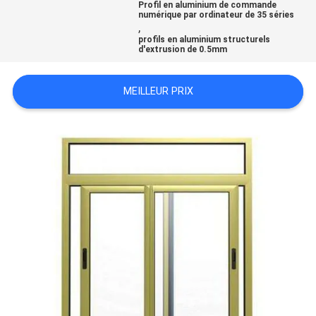
Profil en aluminium de commande
CITATION
numérique par ordinateur de 35 séries
,
profils en aluminium structurels
d'extrusion de 0.5mm
PLAN
DU
MEILLEUR PRIX
SITE
PRIVACY
POLICY