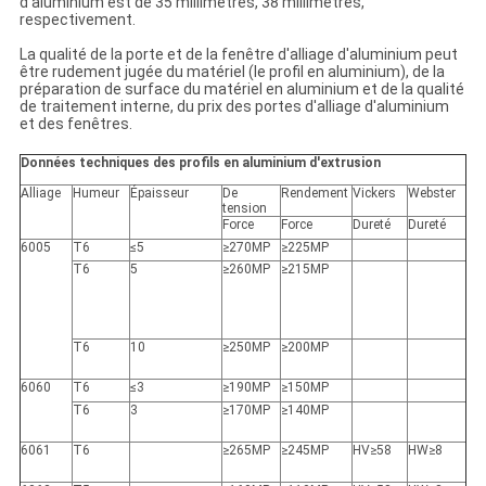
d'aluminium est de 35 millimètres, 38 millimètres,
respectivement.
La qualité de la porte et de la fenêtre d'alliage d'aluminium peut
être rudement jugée du matériel (le profil en aluminium), de la
préparation de surface du matériel en aluminium et de la qualité
de traitement interne, du prix des portes d'alliage d'aluminium
et des fenêtres.
Données techniques des profils en aluminium d'extrusion
Alliage
Humeur
Épaisseur
De
Rendement
Vickers
Webster
tension
Force
Force
Dureté
Dureté
6005
T6
≤5
≥270MP
≥225MP
T6
5
≥260MP
≥215MP
T6
10
≥250MP
≥200MP
6060
T6
≤3
≥190MP
≥150MP
T6
3
≥170MP
≥140MP
6061
T6
≥265MP
≥245MP
HV≥58
HW≥8