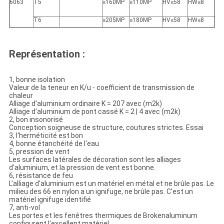
6063
T5
≥160MP
≥110MP
HV≥58
HW≥8
T6
≥205MP
≥180MP
HV≥58
HW≥8
Représentation :
1, bonne isolation
Valeur de la teneur en K/u - coefficient de transmission de
chaleur
Alliage d'aluminium ordinaire K = 207 avec (m2k)
Alliage d'aluminium de pont cassé K = 2 | 4 avec (m2k)
2, bon insonorisé
Conception soigneuse de structure, coutures strictes. Essai
3, l'herméticité est bon
4, bonne étanchéité de l'eau
5, pression de vent
Les surfaces latérales de décoration sont les alliages
d'aluminium, et la pression de vent est bonne.
6, résistance de feu
L'alliage d'aluminium est un matériel en métal et ne brûle pas. Le
milieu des 66 en nylon a un ignifuge, ne brûle pas. C'est un
matériel ignifuge identifié
7, anti-vol
Les portes et les fenêtres thermiques de Brokenaluminum
configurent l'excellent matériel