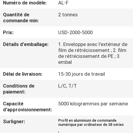
Numéro de modèle:
AL-F
CONTRÔLE
Quantité de
2 tonnes
commande min:
DE
Prix:
USD-2000-5000
QUALITÉ
Détails d'emballage:
1. Enveloppe avec l'extérieur de
film de rétrécissement ; 2. film
CONTACTEZ-
de rétrécissement de PE ; 3.
NOUS
embal
Délai de livraison:
15-30 jours de travail
NOUVELLES
Conditions de
L/C, T/T
paiement:
CAS
Capacité
5000 kilogrammes par semaine
d'approvisionnement:
DEMANDEZ
Surligner:
Profil en aluminium de commande
numérique par ordinateur de 38 séries
UNE
,