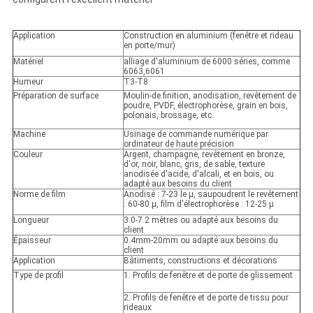
Application
Construction en aluminium (fenêtre et rideau
en porte/mur)
Matériel
alliage d'aluminium de 6000 séries, comme
6063,6061
Humeur
T3-T8
Préparation de surface
Moulin-de finition, anodisation, revêtement de
poudre, PVDF, électrophorèse, grain en bois,
polonais, brossage, etc.
Machine
Usinage de commande numérique par
ordinateur de haute précision
Couleur
Argent, champagne, revêtement en bronze,
d'or, noir, blanc, gris, de sable, texture
anodisée d'acide, d'alcali, et en bois, ou
adapté aux besoins du client
Norme de film
Anodisé : 7-23 le μ, saupoudrent le revêtement
: 60-80 μ, film d'électrophorèse : 12-25 μ
Longueur
3.0-7.2 mètres ou adapté aux besoins du
client
Épaisseur
0.4mm-20mm ou adapté aux besoins du
client
Application
Bâtiments, constructions et décorations
Type de profil
1. Profils de fenêtre et de porte de glissement
2. Profils de fenêtre et de porte de tissu pour
rideaux