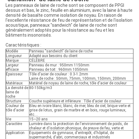
Les panneaux de laine de roche sont se composent de PPGI
dessus et bas, le zinc, feuille en aluminium, avec la laine à haute
densité de basalte comme isolation de noyau. En raison de
l'excellente résistance de feu de représentation et de l'isolation
acoustique, panneaux "sandwich" de laine de roche sont
généralement adoptés pour la résistance au feu et les
bâtiments insonorisés.
Caractéristiques :
Modèle
Panneau "sandwich" de laine de roche
Longueur
Adapté aux besoins du client
Marque
CÉLÈBRE
Largeur
Panneau de mur : 950mm 1150mm
efficace
Panneau de toit : 960mm 1050mm
Épaisseur
Tôle d'acier de couleur : 0.3-1.2mm
Laine de roche : 50mm, 75mm, 100mm, 150mm, 200mm
Matériaux
Matériel de noyau de laine de roche, tôle d'acier de couleur
La densité de
80-150kg/m3
laine de
roche
Structure
Couche supérieure et inférieure : Tôle d'acier de couleur
Couleur de
Bleu en ivoire blanc, blanc, de mer, bleu de ciel, brique verte et
tôle d'acier
grise de lotus, grain de marbre et en bois, rouge lumineux,
etc….
Vie
15~20 ans
Caractère
Lumière dans la protection de l'environnement de poids, de
chaleur et d'isolation phonique, de preuve de feu, verte et
Application
Équipements de gymnase, d'entrepôt, d'hôpital, de
supermarché, d'abri, commerciaux et industriels