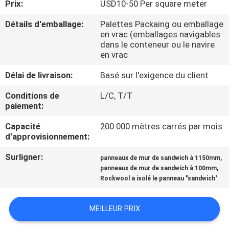
Prix:
USD10-50 Per square meter
CONTRÔLE
Détails d'emballage:
Palettes Packaing ou emballage
en vrac (emballages navigables
DE
dans le conteneur ou le navire
en vrac
QUALITÉ
Délai de livraison:
Basé sur l'exigence du client
CONTACTEZ-
Conditions de
L/C, T/T
paiement:
NOUS
Capacité
200 000 mètres carrés par mois
d'approvisionnement:
NOUVELLES
Surligner:
,
panneaux de mur de sandwich à 1150mm
,
panneaux de mur de sandwich à 100mm
CAS
Rockwool a isolé le panneau "sandwich"
DEMANDEZ
MEILLEUR PRIX
UNE