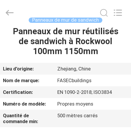
-
2026
Hangzhou
FASEC
Buildings
Panneaux de mur de sandwich
Co.,Ltd..
All
Rights
Panneaux de mur réutilisés
MAISON
Reserved.
de sandwich à Rockwool
PRODUITS
100mm 1150mm
AU
Lieu d'origine:
Zhejiang, Chine
SUJET
Nom de marque:
FASECbuildings
DE
Certification:
EN 1090-2-2018; ISO3834
NOUS
Numéro de modèle:
Propres moyens
VISITE
Quantité de
500 mètres carrés
commande min:
D'USINE