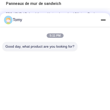
Panneaux de mur de sandwich
EPS / PUR / Polyuréthane / Laine de roche / Silicium Roche
Salle blanche Panneau sandwich isolé résistant au feu
Tomy
Isolement ignifugé en laine de roche / panneaux muraux en PU
5:11 PM
Les panneaux de mur décoratifs de sandwich à pièce
graphique absorbe l'écran antibruit de polyester sain
Good day, what product are you looking for?
Catégories populaires
Tous
Mur De Verre En 
Façade En Verre De 
Aluminium
Mur Rideau
Cloisons De 
Tempête En 
Séparation En Verre
Aluminium Windows
Revêtement En 
Balustrade En Verre 
Aluminium En Métal
De Balustrade