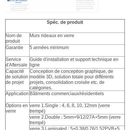
Spéc. de produit
Nom de
Murs rideaux en verre
produit
Garantie
5 années minimum
Service
Guide d'installation et support technique en
d'Aftersale
ligne
Capacité
Conception de conception graphique, de
de solution
modèle 3D, solution totale pour différents
de projet
projets, consolidation croisée etc. de
catégories.
Application
Bâtiments commerciaux/résidentiels
Options en
verre 1.Single : 4, 6, 8, 10, 12mm (verre
verre
trempé)
verre 2.Double : 5mm+9/12/27A+5mm (verre
trempé)
verre 3.Laminated : 5+0.38/0.76/1.52PVB+5