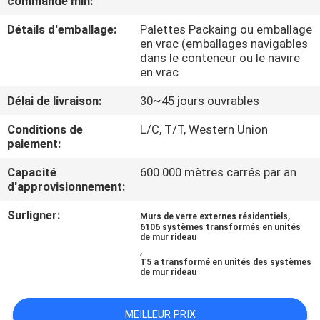
commande min:
Détails d'emballage:
Palettes Packaing ou emballage
CONTRÔLE
en vrac (emballages navigables
DE
dans le conteneur ou le navire
en vrac
QUALITÉ
Délai de livraison:
30~45 jours ouvrables
CONTACTEZ-
Conditions de
L/C, T/T, Western Union
paiement:
NOUS
Capacité
600 000 mètres carrés par an
d'approvisionnement:
NOUVELLES
Surligner:
,
Murs de verre externes résidentiels
6106 systèmes transformés en unités
de mur rideau
CAS
,
T5 a transformé en unités des systèmes
de mur rideau
DEMANDEZ
UNE
MEILLEUR PRIX