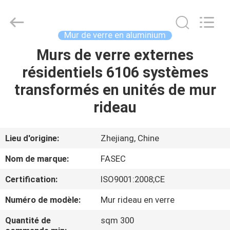
-
2026
Hangzhou
FASEC
Buildings
Mur de verre en aluminium
Co.,Ltd..
All
Rights
Murs de verre externes
MAISON
Reserved.
résidentiels 6106 systèmes
PRODUITS
transformés en unités de mur
rideau
AU
SUJET
Lieu d'origine:
Zhejiang, Chine
DE
Nom de marque:
FASEC
NOUS
Certification:
ISO9001:2008;CE
Numéro de modèle:
Mur rideau en verre
VISITE
D'USINE
Quantité de
sqm 300