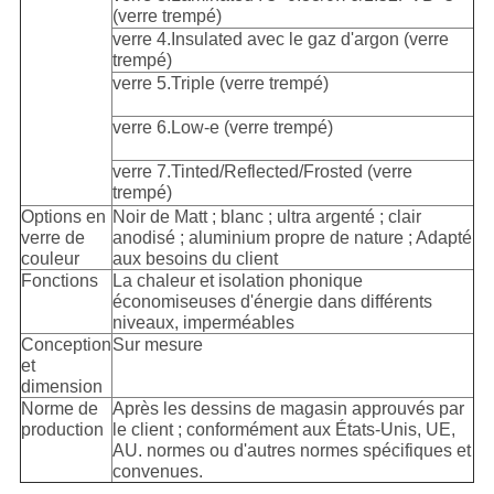
(verre trempé)
verre 4.Insulated avec le gaz d'argon (verre
trempé)
verre 5.Triple (verre trempé)
verre 6.Low-e (verre trempé)
verre 7.Tinted/Reflected/Frosted (verre
trempé)
Options en
Noir de Matt ; blanc ; ultra argenté ; clair
verre de
anodisé ; aluminium propre de nature ; Adapté
couleur
aux besoins du client
Fonctions
La chaleur et isolation phonique
économiseuses d'énergie dans différents
niveaux, imperméables
Conception
Sur mesure
et
dimension
Norme de
Après les dessins de magasin approuvés par
production
le client ; conformément aux États-Unis, UE,
AU. normes ou d'autres normes spécifiques et
convenues.