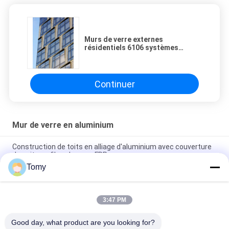
Murs de verre externes
résidentiels 6106 systèmes
transformés en unités de mur
rideau
Continuer
Mur de verre en aluminium
Construction de toits en alliage d'aluminium avec couverture
de puits en fibre de verre FRP
Tomy
Systèmes de façade de murs-rideaux en verre
écoénergétiques
3:47 PM
Fenêtre en aluminium adaptée aux besoins du client d'auvent
de jalousie pour la toilette/salle de bains
Good day, what product are you looking for?