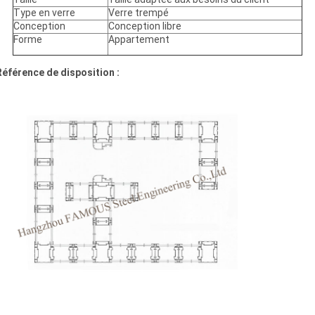
Type en verre
Verre trempé
Conception
Conception libre
Forme
Appartement
Référence de disposition :