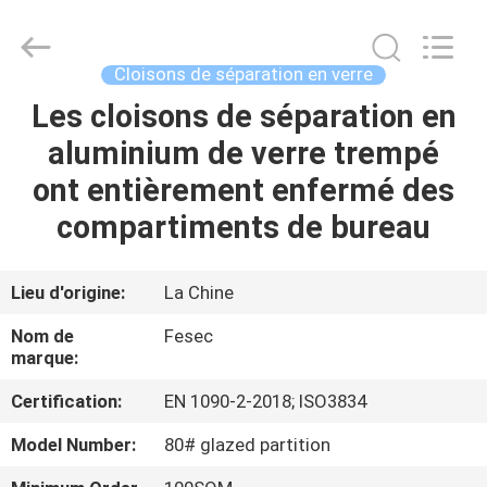
-
2026
Hangzhou
FASEC
Buildings
Cloisons de séparation en verre
Co.,Ltd..
All
Rights
Les cloisons de séparation en
MAISON
Reserved.
aluminium de verre trempé
PRODUITS
ont entièrement enfermé des
compartiments de bureau
AU
SUJET
Lieu d'origine:
La Chine
DE
Nom de
Fesec
NOUS
marque:
Certification:
EN 1090-2-2018; ISO3834
VISITE
Model Number:
80# glazed partition
D'USINE