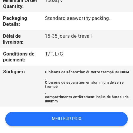
Minimum Order
100SQM
Quantity:
CONTRÔLE
Packaging
Standard seaworthy packing.
DE
Details:
QUALITÉ
Délai de
15-35 jours de travail
livraison:
CONTACTEZ-
Conditions de
T/T, L/C
paiement:
NOUS
Surligner:
Cloisons de séparation du verre trempé ISO3834
,
NOUVELLES
Cloisons de séparation en aluminium de verre
trempé
,
compartiments entièrement inclus de bureau de
CAS
800mm
DEMANDEZ
MEILLEUR PRIX
UNE