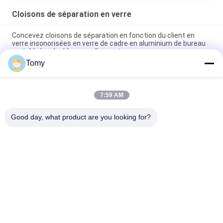
Cloisons de séparation en verre
Concevez cloisons de séparation en fonction du client en
verre insonorisées en verre de cadre en aluminium de bureau
portable les doubles avec l'auvent
Tomy
Carreaux de mosaïque en verre intérieur transparent à corps
entier pour la cuisine
7:59 AM
Belle mosaïque en verre intérieur transparent à corps entier
pour les carreaux de cuisine en verre de couleur
Good day, what product are you looking for?
Catégories populaires
Tous
Mur De Verre En 
Façade En Verre De 
Aluminium
Mur Rideau
Cloisons De 
Tempête En 
Séparation En Verre
Aluminium Windows