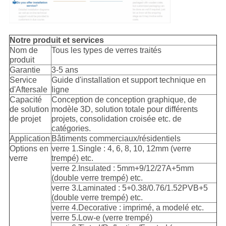
Notre produit et services
Nom de
Tous les types de verres traités
produit
Garantie
3-5 ans
Service
Guide d'installation et support technique en
d'Aftersale
ligne
Capacité
Conception de conception graphique, de
de solution
modèle 3D, solution totale pour différents
de projet
projets, consolidation croisée etc. de
catégories.
Application
Bâtiments commerciaux/résidentiels
Options en
verre 1.Single : 4, 6, 8, 10, 12mm (verre
verre
trempé) etc.
verre 2.Insulated : 5mm+9/12/27A+5mm
(double verre trempé) etc.
verre 3.Laminated : 5+0.38/0.76/1.52PVB+5
(double verre trempé) etc.
verre 4.Decorative : imprimé, a modelé etc.
verre 5.Low-e (verre trempé)