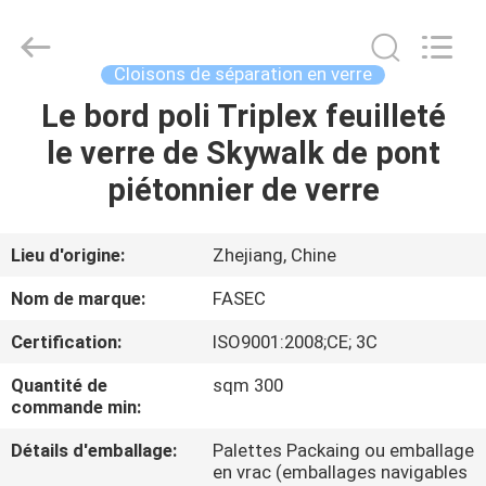
-
2026
Hangzhou
FASEC
Buildings
Cloisons de séparation en verre
Co.,Ltd..
All
Rights
Le bord poli Triplex feuilleté
MAISON
Reserved.
le verre de Skywalk de pont
PRODUITS
piétonnier de verre
AU
Lieu d'origine:
Zhejiang, Chine
SUJET
Nom de marque:
FASEC
DE
Certification:
ISO9001:2008;CE; 3C
NOUS
Quantité de
sqm 300
commande min:
VISITE
Détails d'emballage:
Palettes Packaing ou emballage
D'USINE
en vrac (emballages navigables