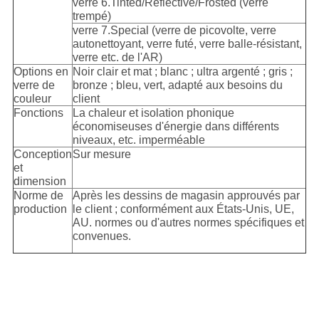
verre 6.Tinted/Reflective/Frosted (verre
trempé)
verre 7.Special (verre de picovolte, verre
autonettoyant, verre futé, verre balle-résistant,
verre etc. de l'AR)
Options en
Noir clair et mat ; blanc ; ultra argenté ; gris ;
verre de
bronze ; bleu, vert, adapté aux besoins du
couleur
client
Fonctions
La chaleur et isolation phonique
économiseuses d'énergie dans différents
niveaux, etc. imperméable
Conception
Sur mesure
et
dimension
Norme de
Après les dessins de magasin approuvés par
production
le client ; conformément aux États-Unis, UE,
AU. normes ou d'autres normes spécifiques et
convenues.