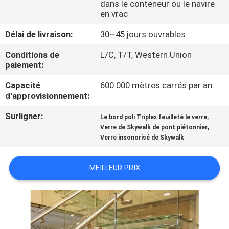
dans le conteneur ou le navire
en vrac
CONTRÔLE
Délai de livraison:
30~45 jours ouvrables
DE
Conditions de
L/C, T/T, Western Union
QUALITÉ
paiement:
Capacité
600 000 mètres carrés par an
CONTACTEZ-
d'approvisionnement:
NOUS
Surligner:
,
Le bord poli Triplex feuilleté le verre
,
Verre de Skywalk de pont piétonnier
Verre insonorisé de Skywalk
NOUVELLES
MEILLEUR PRIX
CAS
DEMANDEZ
UNE