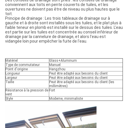
Des conseils de drainage sont priés : les conseils de drainage
conviennent aux toits en pente couverts de tuiles, et les
ouvertures ne doivent pas être de niveau ou plus hautes que le
toit.
Principe de drainage : Les trois tableaux de drainage sur à
gauche et à droite sont installés sous les tuiles, et le plat plus à
faible teneur en plomb est installé sur le dessus des tuiles. L'eau
est partie sur les tuiles est concentrée au conseil inférieur de
drainage par la cannelure de drainage, et alors l'eau est
vidangée loin pour empêcher la fuite de l'eau.
Matériel
Glass+Aluminum
Type de commutateur
Manuel
Point d'origine
Hangzhou
Longueur
Peut être adapté aux besoins du client
Largeur
Peut être adapté aux besoins du client
Taille
Peut être adapté aux besoins du client (les
millimètres)
Résistance à la pression de
Fort
vent
Style
Moderne, minimaliste