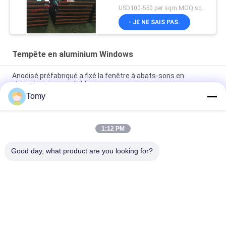
USD100-550 per sqm MOQ:sqm 300
- JE NE SAIS PAS.
Tempête en aluminium Windows
Anodisé préfabriqué a fixé la fenêtre à abats-sons en
aluminium imperméable
Tomy
Tissu pour rideaux en aluminium imperméable réglable de la
fenêtre UPVC d'auvent de vinyle d'intérieur
1:12 PM
Auvent en aluminium protégeant du vent Windows de jalousie
de Windows de tempête avec la maille d'écran
Good day, what product are you looking for?
Catégories populaires
Tous
Mur De Verre En 
Façade En Verre De 
Aluminium
Mur Rideau