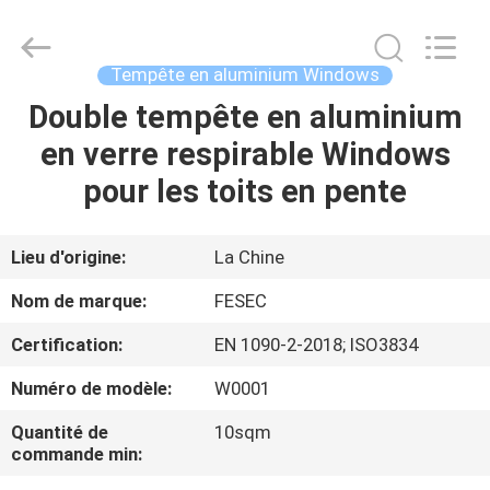
-
2026
Hangzhou
FASEC
Buildings
Tempête en aluminium Windows
Co.,Ltd..
All
Rights
Double tempête en aluminium
MAISON
Reserved.
en verre respirable Windows
PRODUITS
pour les toits en pente
AU
Lieu d'origine:
La Chine
SUJET
Nom de marque:
FESEC
DE
Certification:
EN 1090-2-2018; ISO3834
NOUS
Numéro de modèle:
W0001
VISITE
Quantité de
10sqm
commande min:
D'USINE