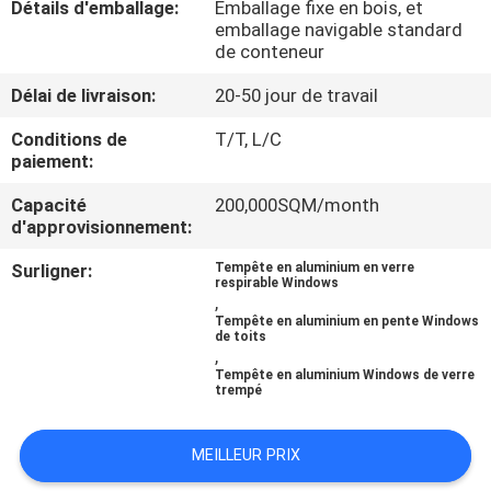
Détails d'emballage:
Emballage fixe en bois, et
emballage navigable standard
CONTRÔLE
de conteneur
DE
Délai de livraison:
20-50 jour de travail
QUALITÉ
Conditions de
T/T, L/C
paiement:
CONTACTEZ-
Capacité
200,000SQM/month
d'approvisionnement:
NOUS
Surligner:
Tempête en aluminium en verre
respirable Windows
NOUVELLES
,
Tempête en aluminium en pente Windows
de toits
,
CAS
Tempête en aluminium Windows de verre
trempé
DEMANDEZ
MEILLEUR PRIX
UNE