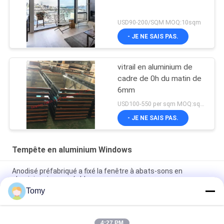
USD90-200/SQM MOQ:10sqm
- JE NE SAIS PAS.
vitrail en aluminium de
cadre de 0h du matin de
6mm
USD100-550 per sqm MOQ:sqm 300
- JE NE SAIS PAS.
Tempête en aluminium Windows
Anodisé préfabriqué a fixé la fenêtre à abats-sons en
aluminium imperméable
Tomy
Tissu pour rideaux en aluminium imperméable réglable de la
fenêtre UPVC d'auvent de vinyle d'intérieur
4:27 PM