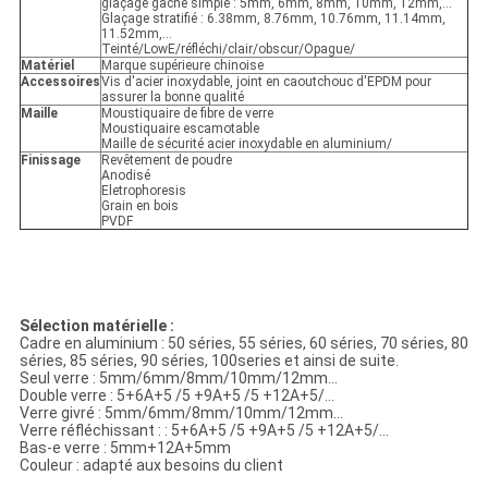
glaçage gâché simple : 5mm, 6mm, 8mm, 10mm, 12mm,…
Glaçage stratifié : 6.38mm, 8.76mm, 10.76mm, 11.14mm,
11.52mm,…
Teinté/LowE/réfléchi/clair/obscur/Opague/
Matériel
Marque supérieure chinoise
Accessoires
Vis d'acier inoxydable, joint en caoutchouc d'EPDM pour
assurer la bonne qualité
Maille
Moustiquaire de fibre de verre
Moustiquaire escamotable
Maille de sécurité acier inoxydable en aluminium/
Finissage
Revêtement de poudre
Anodisé
Eletrophoresis
Grain en bois
PVDF
Sélection matérielle :
Cadre en aluminium : 50 séries, 55 séries, 60 séries, 70 séries, 80
séries, 85 séries, 90 séries, 100series et ainsi de suite.
Seul verre : 5mm/6mm/8mm/10mm/12mm…
Double verre : 5+6A+5 /5 +9A+5 /5 +12A+5/…
Verre givré : 5mm/6mm/8mm/10mm/12mm…
Verre réfléchissant : : 5+6A+5 /5 +9A+5 /5 +12A+5/…
Bas-e verre : 5mm+12A+5mm
Couleur : adapté aux besoins du client