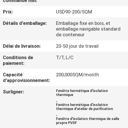
commande min:
Prix:
USD90-200/SQM
CONTRÔLE
DE
Détails d'emballage:
Emballage fixe en bois, et
emballage navigable standard
QUALITÉ
de conteneur
Délai de livraison:
20-50 jour de travail
CONTACTEZ-
Conditions de
T/T, L/C
NOUS
paiement:
Capacité
200,000SQM/month
NOUVELLES
d'approvisionnement:
Surligner:
Fenêtre hermétique d'isolation
thermique
CAS
,
Fenêtre hermétique d'isolation
thermique d'atelier de purification
,
DEMANDEZ
Fenêtre d'isolation thermique de salle
propre PVDF
UNE