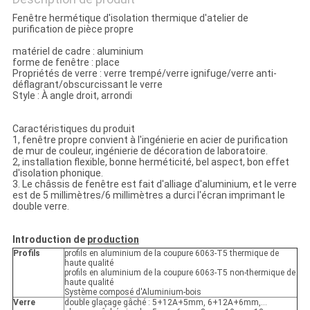
Fenêtre hermétique d'isolation thermique d'atelier de
purification de pièce propre
matériel de cadre : aluminium
forme de fenêtre : place
Propriétés de verre : verre trempé/verre ignifuge/verre anti-
déflagrant/obscurcissant le verre
Style : À angle droit, arrondi
Caractéristiques du produit
1, fenêtre propre convient à l'ingénierie en acier de purification
de mur de couleur, ingénierie de décoration de laboratoire.
2, installation flexible, bonne herméticité, bel aspect, bon effet
d'isolation phonique.
3. Le châssis de fenêtre est fait d'alliage d'aluminium, et le verre
est de 5 millimètres/6 millimètres a durci l'écran imprimant le
double verre.
Introduction de
production
Profils
profils en aluminium de la coupure 6063-T5 thermique de
haute qualité
profils en aluminium de la coupure 6063-T5 non-thermique de
haute qualité
Système composé d'Aluminium-bois
Verre
double glaçage gâché : 5+12A+5mm, 6+12A+6mm,…