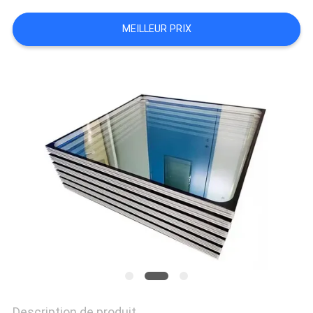
CITATION
MEILLEUR PRIX
PLAN
DU
SITE
PRIVACY
POLICY
Description de produit