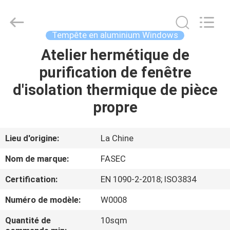
-
2026
Hangzhou
FASEC
Buildings
Tempête en aluminium Windows
Co.,Ltd..
All
Rights
Atelier hermétique de
MAISON
Reserved.
purification de fenêtre
PRODUITS
d'isolation thermique de pièce
propre
AU
SUJET
Lieu d'origine:
La Chine
DE
Nom de marque:
FASEC
NOUS
Certification:
EN 1090-2-2018; ISO3834
Numéro de modèle:
W0008
VISITE
D'USINE
Quantité de
10sqm