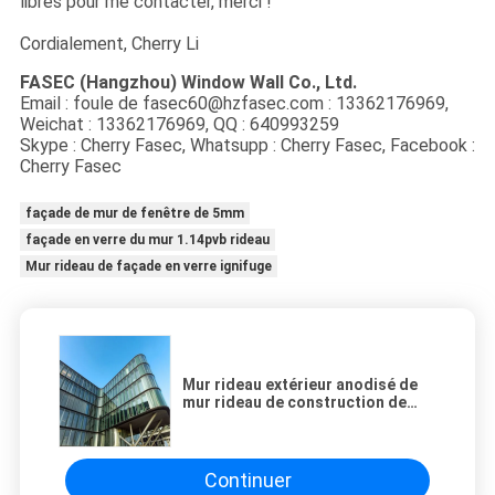
libres pour me contacter, merci !
Cordialement, Cherry Li
FASEC (Hangzhou) Window Wall Co., Ltd.
Email : foule de fasec60@hzfasec.com : 13362176969,
Weichat : 13362176969,
QQ : 640993259
Skype : Cherry Fasec, Whatsupp : Cherry Fasec, Facebook :
Cherry Fasec
façade de mur de fenêtre de 5mm
façade en verre du mur 1.14pvb rideau
Mur rideau de façade en verre ignifuge
Mur rideau extérieur anodisé de
mur rideau de construction de
façade en verre en verre
structurel d'araignée
Continuer