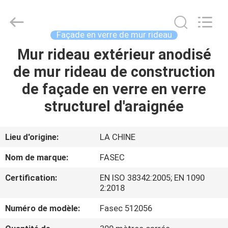
-
2026
Hangzhou
FASEC
Buildings
Façade en verre de mur rideau
Co.,Ltd..
All
Rights
Mur rideau extérieur anodisé
MAISON
Reserved.
de mur rideau de construction
PRODUITS
de façade en verre en verre
structurel d'araignée
AU
SUJET
Lieu d'origine:
LA CHINE
DE
Nom de marque:
FASEC
NOUS
Certification:
EN ISO 3834­2:2005; EN 1090
2:2018
VISITE
Numéro de modèle:
Fasec 512056
D'USINE