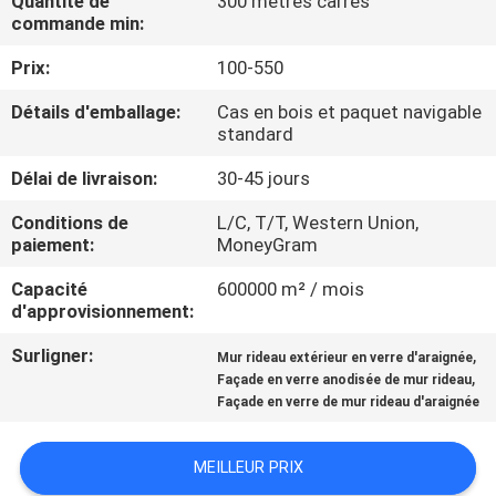
Quantité de
300 mètres carrés
commande min:
CONTRÔLE
Prix:
100-550
DE
Détails d'emballage:
Cas en bois et paquet navigable
QUALITÉ
standard
Délai de livraison:
30-45 jours
CONTACTEZ-
Conditions de
L/C, T/T, Western Union,
NOUS
paiement:
MoneyGram
Capacité
600000 m² / mois
NOUVELLES
d'approvisionnement:
Surligner:
,
Mur rideau extérieur en verre d'araignée
CAS
,
Façade en verre anodisée de mur rideau
Façade en verre de mur rideau d'araignée
DEMANDEZ
MEILLEUR PRIX
UNE