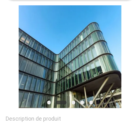
CITATION
PLAN
DU
SITE
PRIVACY
POLICY
Description de produit