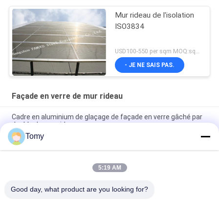
Mur rideau de l'isolation
ISO3834
USD100-550 per sqm MOQ:sqm 300
- JE NE SAIS PAS.
Façade en verre de mur rideau
Cadre en aluminium de glaçage de façade en verre gâché par
double de mur rideau
Tomy
Façade gâchée réfléchissante de mur rideau de verre feuilleté
aucune éraflures
5:19 AM
La façade en verre transformée en unités de mur rideau
imperméabilisent le double glaçage gâché
Good day, what product are you looking for?
Catégories populaires
Tous