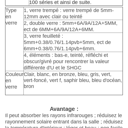
100 séries et ainsi de suite.
Type
1, verre trempé : verre trempé de 5mm-
en
12mm avec clair ou teinté
verre
2, double verre : 5mm+6A/9A/12A+5MM,
ect de 6MM+6A/9A/12A+6MM.
3, verre feuilleté :
5mm+0.38/0.76/1.14pvb+5mm, ect de
6mm+0.38/0.76/1.14pvb+6mm.
4, éléments : bas-e, teinté, réfléchi et
obscur/givré pour rencontrer la valeur
différente d'U et le SHGC
Couleur
Clair, blanc, en bronze, bleu, gris, vert,
vert-foncé, vert f, saphir bleu, bleu d'océan,
en
bron
verre
Avantage :
Il peut absorber les rayons infrarouges ; réduisez le
rayonnement solaire entrant dans la salle ; réduisez
la température d'intérieur ; léger et beau ; non facile