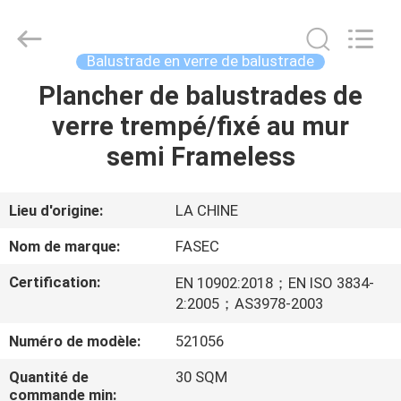
-
2026
Hangzhou
FASEC
Buildings
Balustrade en verre de balustrade
Co.,Ltd..
All
Rights
Plancher de balustrades de
MAISON
Reserved.
verre trempé/fixé au mur
PRODUITS
semi Frameless
AU
Lieu d'origine:
LA CHINE
SUJET
Nom de marque:
FASEC
DE
Certification:
EN 1090­2:2018；EN ISO 3834­
NOUS
2:2005；AS3978-2003
Numéro de modèle:
521056
VISITE
Quantité de
30 SQM
D'USINE
commande min: