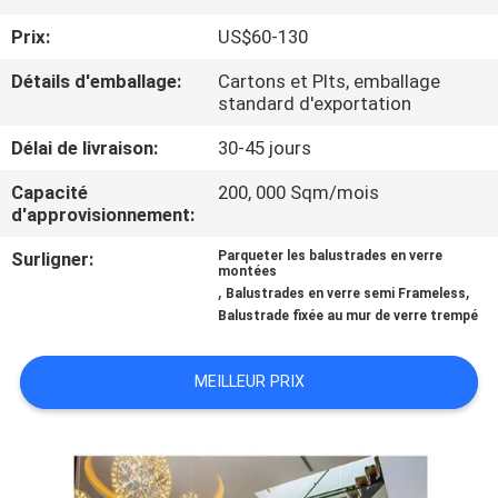
Prix:
US$60-130
CONTRÔLE
Détails d'emballage:
Cartons et Plts, emballage
DE
standard d'exportation
QUALITÉ
Délai de livraison:
30-45 jours
Capacité
200, 000 Sqm/mois
CONTACTEZ-
d'approvisionnement:
NOUS
Surligner:
Parqueter les balustrades en verre
montées
,
,
Balustrades en verre semi Frameless
NOUVELLES
Balustrade fixée au mur de verre trempé
CAS
MEILLEUR PRIX
DEMANDEZ
UNE