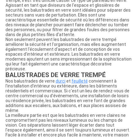
trempé, il est très difficile casser ce type de panneau en verre.
Agissant en tant que diviseurs de l'espace et glissières de
sécurité, les balustrades en verre sont idéales pour séparer des
secteurs sans vues de perturbation. Elles sont une
caractéristique essentielle de sécurité où les différences dans
des niveaux de plancher pourraient faire déclencher ou tomber
des personnes, ou pour filtrer de grandes foules des personnes
dans de plus petites files d'attente.
Non seulement peuvent les balustrades de verre trempé
améliorer la sécurité et l'organisation, mais elles augmentent
également l'écoulement d'aspect et de conception de vos
espaces d'intérieur et extérieurs. Les balustrades en verre
modernes ajoutent un sens impressionnant de la sophistication
qui leur fait également une caractéristique décorative
précieuse.
BALUSTRADES DE VERRE TREMPÉ
Nos balustrades de verre
durci
et
feuilleté
conviennent à
l'installation d'intérieur ou extérieure, dans les bâtiments
résidentiels et commerciaux. Si c'est un lieu de rendez-vous de
centre commercial ou d'événements, une installation de loisirs
ou résidence privée, les balustrades en verre font de grandes
additions aux escaliers, aux balcons, et aux places assises de
même.
La meilleure partie est que les balustrades en verre claires ne
compromettent pas les niveaux lumineux ou les champs de
vision. Ces séparations laissent léger écarter dans tout
l'espace également, ainsi il se sent toujours lumineux et ouvert.
Facile à installer et encore plus facile à maintenir, votre maison