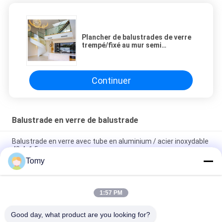
Plancher de balustrades de verre
trempé/fixé au mur semi
Frameless
Continuer
Balustrade en verre de balustrade
Balustrade en verre avec tube en aluminium / acier inoxydable
42.4x1.5 mm
Tomy
Balustrade de verre personnalisable pour l' intérieur et l'
extérieur
1:57 PM
Balustrade de verre de poignée personnalisée de 900 mm /
1100 mm avec une épaisseur de verre de 8 mm - 17,5 mm
Good day, what product are you looking for?