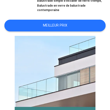
,
VISITE
Balustrade simple d'escalier de verre trempé
Balustrade en verre de balustrade
contemporaine
D'USINE
MEILLEUR PRIX
CONTRÔLE
DE
QUALITÉ
CONTACTEZ-
NOUS
NOUVELLES