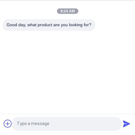
Balustrade de verre personnalisable pour l' intérieur et l'
extérieur
8:24 AM
Balustrade de verre de poignée personnalisée de 900 mm /
Good day, what product are you looking for?
1100 mm avec une épaisseur de verre de 8 mm - 17,5 mm
Catégories populaires
Tous
Mur De Verre En 
Façade En Verre De 
Aluminium
Mur Rideau
Cloisons De 
Tempête En 
Séparation En Verre
Aluminium Windows
Revêtement En 
Balustrade En Verre 
Aluminium En Métal
De Balustrade
BIPV Photovoltaics 
Profil En Aluminium
Demandez un devis
Intégré Par Bâtiment