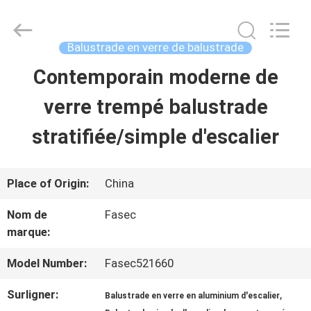
-
2026
Hangzhou
FASEC
Balustrade en verre de balustrade
Buildings
Co.,Ltd..
Contemporain moderne de
MAISON
All
Rights
Reserved.
verre trempé balustrade
PRODUITS
stratifiée/simple d'escalier
AU
Place of Origin:
China
SUJET
Nom de
Fasec
marque:
DE
NOUS
Model Number:
Fasec521660
Surligner:
,
Balustrade en verre en aluminium d'escalier