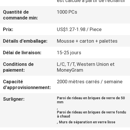
est calculé à partir de l'échantil
Quantité de
1000 PCs
CONTRÔLE
commande min:
DE
Prix:
US$1.27-1.98 / Piece
QUALITÉ
Détails d'emballage:
Mousse + carton + palettes
CONTACTEZ-
Délai de livraison:
15-25 jours
NOUS
Conditions de
L/C, T/T, Western Union et
paiement:
MoneyGram
NOUVELLES
Capacité
2000 mètres carrés / semaine
d'approvisionnement:
CAS
Surligner:
Paroi de rideau en briques de verre de 50
mm
,
Paroi de rideau en briques de verre fondu
DEMANDEZ
à chaud
,
Murs de séparation en verre lisse
UNE