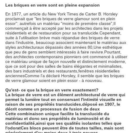
Les briques en verre sont en pleine expansion
En 1977, un article du New York Times de Carter B. Horsley
proclamait que "les briques de verre glamour sont en plein
essor": autrefois un matériau "moins de première classe",Il
commençait à être accepté par les architectes dans les projets
résidentiels et de restauration pour sa translucide.Cependant,
suite à l'utilisation brève mais répandue des briques de verre
dans l'industrie, beaucoup associent maintenant le matériau aux
styles architecturaux dépassés des années 80,Une esthétique
que peu de gens semblent intéressés à faire revivre.Pourtant,
des architectes contemporains pionniers ont commencé à utiliser
ce matériau unique de façon nouvelle et distinctement moderne,
que ce soit pour des salles de bains élégantes et minimalistes,
des bars industriels et des restaurants,fenêtres résidentielles
anciennesComme l'a déclaré Horsley, il semble que les briques
de verre glamour soient en plein essor - à nouveau.
Qu'est- ce que la brique en verre exactement?
La brique de verre est un élément architectural de verre qui
permet la lumière tout en conservant l'intimité visuelle en
raison de ses propriétés translucides.déposé en 1907, le
décrit comme un processus de fusion de deux
Cette combinaison unique facilite la translucide du
matériau et donc ses propriétés de luminosité et de
confidentialité,ainsi que ses qualités isolantes telles que
l'odoratCes blocs peuvent être de toutes tailles, mais sont
généralement d'au moins deux à trois pouces