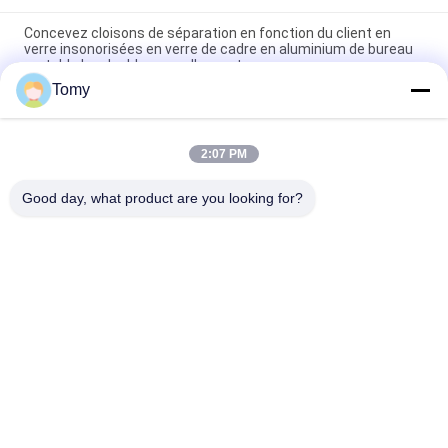
Concevez cloisons de séparation en fonction du client en
verre insonorisées en verre de cadre en aluminium de bureau
portable les doubles avec l'auvent
Tomy
Carreaux de mosaïque en verre intérieur transparent à corps
entier pour la cuisine
2:07 PM
Belle mosaïque en verre intérieur transparent à corps entier
pour les carreaux de cuisine en verre de couleur
Good day, what product are you looking for?
Catégories populaires
Tous
Mur De Verre En 
Façade En Verre De 
Aluminium
Mur Rideau
Cloisons De 
Tempête En 
Séparation En Verre
Aluminium Windows
Revêtement En 
Balustrade En Verre 
Aluminium En Métal
De Balustrade