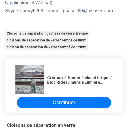
l'application et Wechat)
Skype: cherry6268, courriel: phasec60@hzfasec.com
Cloisons de séparation gâchées de verre trempé
cloisons de séparation de verre trempé de 8mm
cloison de séparation de verre trempé de 12mm
Cristaux à fonder à chaud brique /
Bloc Rideau murale Lumière
donnant la vie privée d'énergie
isolée
Continuer
Cloisons de séparation en verre