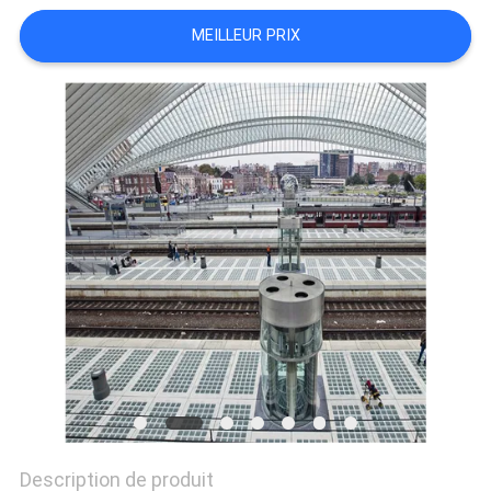
CITATION
MEILLEUR PRIX
PLAN
DU
SITE
PRIVACY
POLICY
Description de produit