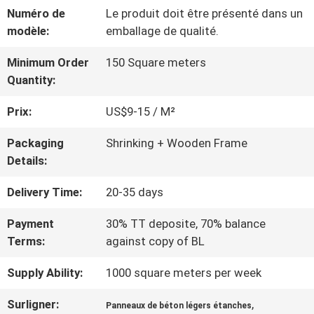
VISITE
Numéro de
Le produit doit être présenté dans un
modèle:
emballage de qualité.
D'USINE
Minimum Order
150 Square meters
Quantity:
CONTRÔLE
Prix:
US$9-15 / M²
DE
Packaging
Shrinking + Wooden Frame
QUALITÉ
Details:
Delivery Time:
20-35 days
CONTACTEZ-
Payment
30% TT deposite, 70% balance
NOUS
Terms:
against copy of BL
Supply Ability:
1000 square meters per week
NOUVELLES
Surligner:
,
Panneaux de béton légers étanches