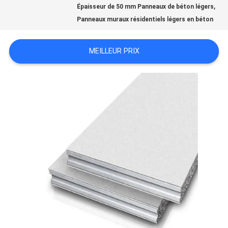
,
Épaisseur de 50 mm Panneaux de béton légers
CAS
Panneaux muraux résidentiels légers en béton
DEMANDEZ
MEILLEUR PRIX
UNE
CITATION
PLAN
DU
SITE
PRIVACY