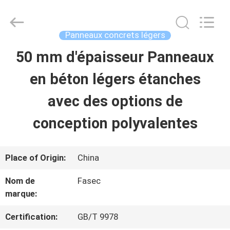
-
2026
Hangzhou
FASEC
Panneaux concrets légers
Buildings
Co.,Ltd..
50 mm d'épaisseur Panneaux
MAISON
All
Rights
Reserved.
en béton légers étanches
PRODUITS
avec des options de
conception polyvalentes
AU
SUJET
Place of Origin:
China
DE
Nom de
Fasec
marque:
NOUS
Certification:
GB/T 9978