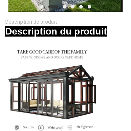
CITATION
Description de produit
PLAN
Description du produit
DU
SITE
PRIVACY
POLICY