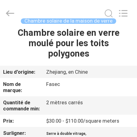
-
2026
Hangzhou
FASEC
Buildings
Chambre solaire de la maison de verre
Co.,Ltd..
All
Rights
Chambre solaire en verre
MAISON
Reserved.
moulé pour les toits
PRODUITS
polygones
AU
Lieu d'origine:
Zhejiang, en Chine
SUJET
Nom de
Fasec
DE
marque:
NOUS
Quantité de
2 mètres carrés
commande min:
VISITE
Prix:
$30.00 - $110.00/square meters
D'USINE
Surligner:
,
Serre à double vitrage