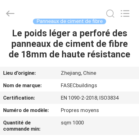
-
2026
Hangzhou
FASEC
Buildings
Panneaux de ciment de fibre
Co.,Ltd..
All
Rights
Le poids léger a perforé des
MAISON
Reserved.
panneaux de ciment de fibre
PRODUITS
de 18mm de haute résistance
AU
Lieu d'origine:
Zhejiang, Chine
SUJET
Nom de marque:
FASECbuildings
DE
Certification:
EN 1090-2-2018; ISO3834
NOUS
Numéro de modèle:
Propres moyens
VISITE
Quantité de
sqm 1000
commande min:
D'USINE