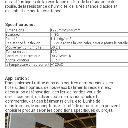
caractéristiques de la résistance de feu, de la résistance de
rouille, de la résistance d'humidité, de la résistance d'acide et
d'alcali, et de haute résistance.
Spécifications :
Dimensions
1220mm*2440mm
Épaisseur
4 -30mm
Densité
1.1-1.6g/cm3
Résistance à la flexion
E 9MPa (dans la verticale), e7MPa (dans le paralle
Mouvement d'humidité
D0.2%
Teneur en eau
10%
Conduction thermique
D0.29W/m. K
Antigel continu
-30oC
la température à hauteur anti
+120oC
Application :
Principalement utilisé dans des centres commerciaux, des
hôtels, des hôpitaux, de nouveaux bâtiments résidentiels,
décoration et rénovation, des lieu de rendez-vous de
divertissement, de divers bâtiments industriels et
commerciaux et des bâtiments civils, etc. L'unité de
construction, le concepteur, et l'unité de construction peuvent
choisir le produit selon les conditions spécifiques du projet.