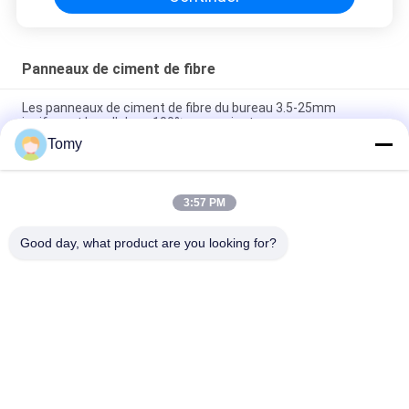
Panneaux de ciment de fibre
Les panneaux de ciment de fibre du bureau 3.5-25mm
ignifugent la cellulose 100% non amiantes
Tomy
Panneau de imperméabilisation de ciment du gris 4-30mm,
panneau perforé de ciment de fibre de 2440mm
3:57 PM
Panneaux insonorisés portatifs de ciment de fibre de 12mm
pliant des diviseurs
Good day, what product are you looking for?
Catégories populaires
Tous
Mur De Verre En 
Façade En Verre De 
Aluminium
Mur Rideau
Cloisons De 
Tempête En 
Séparation En Verre
Aluminium Windows