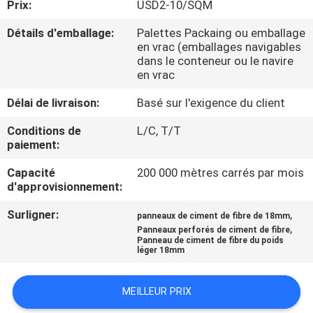
Prix:
USD2-10/SQM
CONTRÔLE
Détails d'emballage:
Palettes Packaing ou emballage
en vrac (emballages navigables
DE
dans le conteneur ou le navire
en vrac
QUALITÉ
Délai de livraison:
Basé sur l'exigence du client
CONTACTEZ-
Conditions de
L/C, T/T
paiement:
NOUS
Capacité
200 000 mètres carrés par mois
d'approvisionnement:
NOUVELLES
Surligner:
,
panneaux de ciment de fibre de 18mm
,
Panneaux perforés de ciment de fibre
CAS
Panneau de ciment de fibre du poids
léger 18mm
DEMANDEZ
MEILLEUR PRIX
UNE