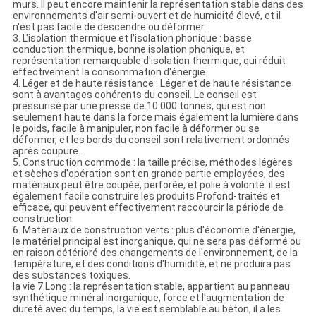
murs. Il peut encore maintenir la représentation stable dans des
environnements d'air semi-ouvert et de humidité élevé, et il
n'est pas facile de descendre ou déformer.
3. L'isolation thermique et l'isolation phonique : basse
conduction thermique, bonne isolation phonique, et
représentation remarquable d'isolation thermique, qui réduit
effectivement la consommation d'énergie.
4. Léger et de haute résistance : Léger et de haute résistance
sont à avantages cohérents du conseil. Le conseil est
pressurisé par une presse de 10 000 tonnes, qui est non
seulement haute dans la force mais également la lumière dans
le poids, facile à manipuler, non facile à déformer ou se
déformer, et les bords du conseil sont relativement ordonnés
après coupure.
5. Construction commode : la taille précise, méthodes légères
et sèches d'opération sont en grande partie employées, des
matériaux peut être coupée, perforée, et polie à volonté. il est
également facile construire les produits Profond-traités et
efficace, qui peuvent effectivement raccourcir la période de
construction.
6. Matériaux de construction verts : plus d'économie d'énergie,
le matériel principal est inorganique, qui ne sera pas déformé ou
en raison détérioré des changements de l'environnement, de la
température, et des conditions d'humidité, et ne produira pas
des substances toxiques.
la vie 7.Long : la représentation stable, appartient au panneau
synthétique minéral inorganique, force et l'augmentation de
dureté avec du temps, la vie est semblable au béton, il a les