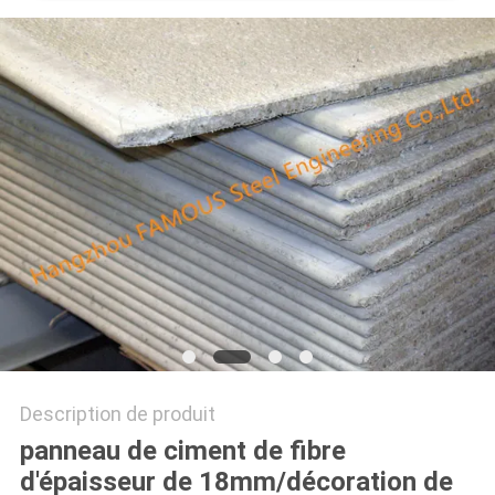
CITATION
PLAN
DU
SITE
PRIVACY
POLICY
Description de produit
panneau de ciment de fibre
d'épaisseur de 18mm/décoration de