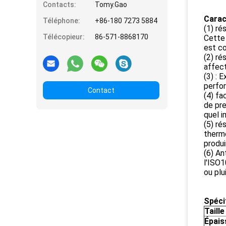
Contacts:
Tomy.Gao
Carac
Téléphone:
+86-180 7273 5884
(1) ré
Télécopieur:
86-571-8868170
Cette 
est co
(2) ré
affect
(3) : 
perfor
Contact
(4) fa
de pre
quel i
(5) ré
thermo
produi
(6) An
l'ISO1
ou plu
Spécif
Taille
Épais