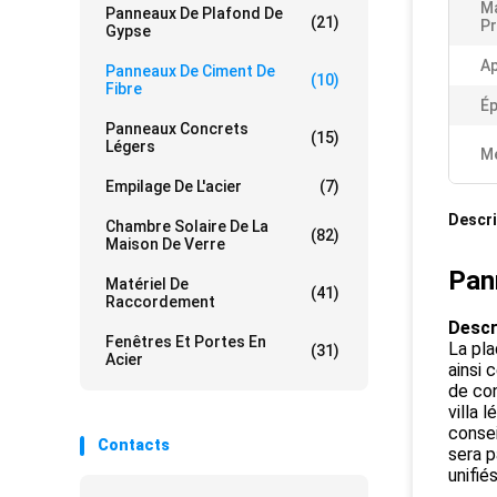
Ma
Panneaux De Plafond De
(21)
Pr
Gypse
Ap
Panneaux De Ciment De
(10)
Fibre
Ép
Panneaux Concrets
(15)
Légers
Me
Empilage De L'acier
(7)
Descri
Chambre Solaire De La
(82)
Maison De Verre
Pann
Matériel De
(41)
Raccordement
Descr
Fenêtres Et Portes En
La pla
(31)
Acier
ainsi 
de con
villa 
consei
Contacts
sera p
unifié