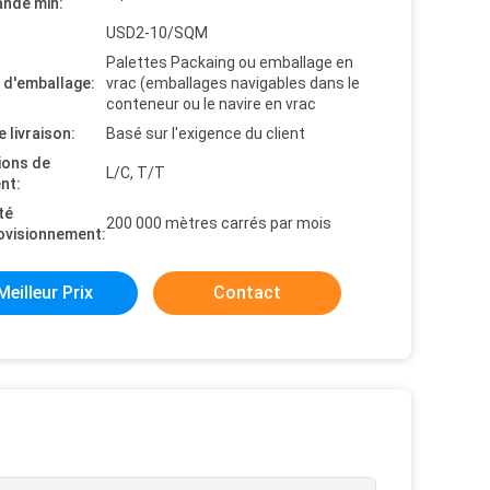
nde min:
USD2-10/SQM
Palettes Packaing ou emballage en
s d'emballage:
vrac (emballages navigables dans le
conteneur ou le navire en vrac
e livraison:
Basé sur l'exigence du client
ions de
L/C, T/T
nt:
té
200 000 mètres carrés par mois
ovisionnement:
Meilleur Prix
Contact