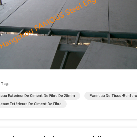
 Tag:
eau Extérieur De Ciment De Fibre De 25mm
Panneau De Tissu-Renforc
eaux Extérieurs De Ciment De Fibre