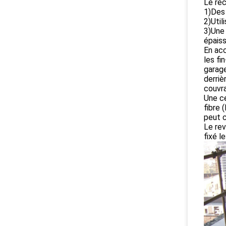
Le rec
1)Des 
2)Util
3)Une 
épais
En acc
les fi
garage
derri
couvra
Une ce
fibre 
peut c
Le rev
fixé l