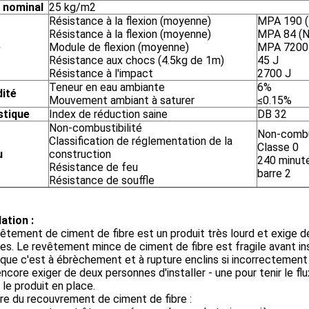
 nominal
25 kg/m2
Résistance à la flexion (moyenne)
MPA 190 
Résistance à la flexion (moyenne)
MPA 84 (
e
Module de flexion (moyenne)
MPA 7200
Résistance aux chocs (4.5kg de 1m)
45 J
Résistance à l'impact
2700 J
Teneur en eau ambiante
6%
ité
Mouvement ambiant à saturer
≤0.15%
tique
Index de réduction saine
DB 32
Non-combustibilité
Non-combus
Classification de réglementation de la
Classe 0
u
construction
240 minut
Résistance de feu
barre 2
Résistance de souffle
lation :
êtement de ciment de fibre est un produit très lourd et exige d
s. Le revêtement mince de ciment de fibre est fragile avant in
que c'est à ébrèchement et à rupture enclins si incorrectement 
ncore exiger de deux personnes d'installer - une pour tenir le flu
 le produit en place.
e du recouvrement de ciment de fibre :