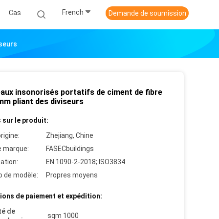
French
Cas
Demande de soumission
iseurs
aux insonorisés portatifs de ciment de fibre
mm pliant des diviseurs
 sur le produit:
rigine:
Zhejiang, Chine
 marque:
FASECbuildings
cation:
EN 1090-2-2018; ISO3834
 de modèle:
Propres moyens
ions de paiement et expédition:
té de
sqm 1000