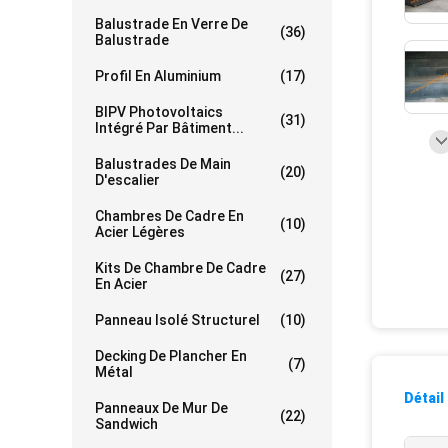
Balustrade En Verre De
(36)
Balustrade
Profil En Aluminium
(17)
BIPV Photovoltaics
(31)
Intégré Par Bâtiment...
Balustrades De Main
(20)
D'escalier
Chambres De Cadre En
(10)
Acier Légères
Kits De Chambre De Cadre
(27)
En Acier
Panneau Isolé Structurel
(10)
Decking De Plancher En
(7)
Métal
Détail
Panneaux De Mur De
(22)
Sandwich