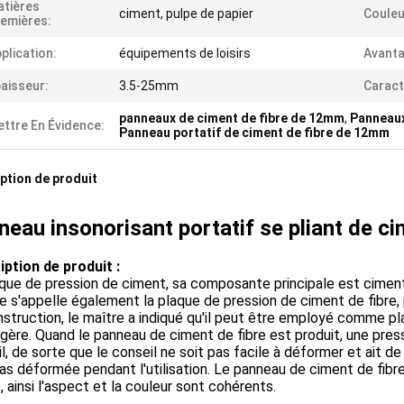
tières
ciment, pulpe de papier
Couleu
emières:
plication:
équipements de loisirs
Avanta
aisseur:
3.5-25mm
Caract
panneaux de ciment de fibre de 12mm
,
Panneaux
ttre En Évidence:
Panneau portatif de ciment de fibre de 12mm
ption de produit
eau insonorisant portatif se pliant de ci
iption de produit :
que de pression de ciment, sa composante principale est ciment 
ce s'appelle également la plaque de pression de ciment de fibre,
struction, le maître a indiqué qu'il peut être employé comme p
légère. Quand le panneau de ciment de fibre est produit, une pres
l, de sorte que le conseil ne soit pas facile à déformer et ait 
as déformée pendant l'utilisation. Le panneau de ciment de fibr
s, ainsi l'aspect et la couleur sont cohérents.