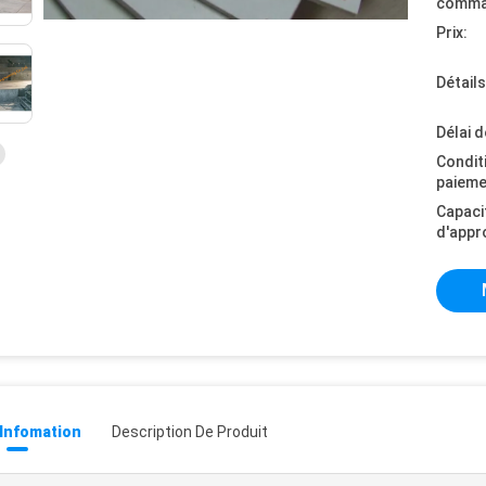
comma
Prix:
Détail
Délai d
Condit
paieme
Capaci
d'appr
 Infomation
Description De Produit