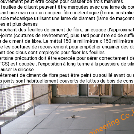
ouvrement peut être coupé pour classer de trois manières.
feuilles de diluant peuvent être marquées avec une lame de co
isant une main ou « un coupeur fibro » électrique (terme australie
scie mécanique utilisant une lame de diamant (lame de maçonner
ses et plus denses
rochant des feuilles de ciment de fibre, un espace d'approximat
n-joints (coutures de revêtement), plus tard pour être ed de suff
 de ciment de fibre. Le métal 150 le millimètre x 150 millimètre
ère les coutures de recouvrement pour empêcher engainer des d
nt des clous sont employés pour fixer les feuilles.
rtaine précaution doit être exercée pour aérer correctement d
(FCS) est coupée ; l'exposition à long terme à la poussière de sil
auser la silicose.
êtement de ciment de fibre peut être peint ou souillé avant ou ap
es joints sont habituellement couverts de lattes de bois de cons