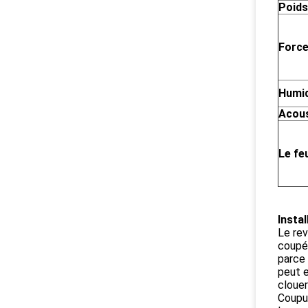
Poids
Forc
Humid
Acous
Le fe
Instal
Le rev
coupée
parce 
peut e
clouer
Coupur