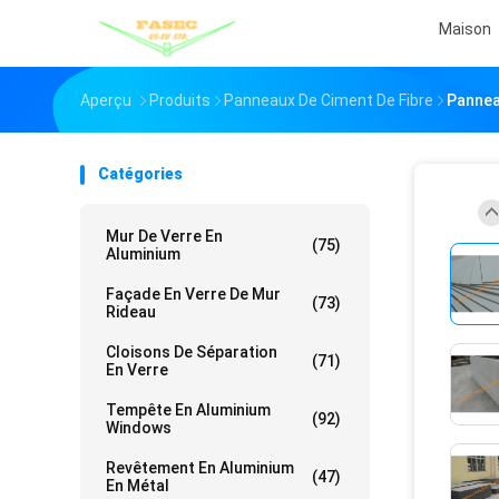
Maison
Aperçu
Produits
Panneaux De Ciment De Fibre
Pannea
Catégories
Mur De Verre En
(75)
Aluminium
Façade En Verre De Mur
(73)
Rideau
Cloisons De Séparation
(71)
En Verre
Tempête En Aluminium
(92)
Windows
Revêtement En Aluminium
(47)
En Métal