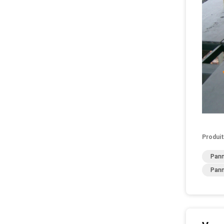
Produit
Pann
Pann