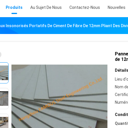
Produits
Au Sujet De Nous
Contactez-Nous
Nouvelles
ux Insonorisés Portatifs De Ciment De Fibre De 12mm Pliant Des Div
Panne
de 12
Détails
Lieu d'o
Nom de
Certifi
Numéro
Condit
Quanti