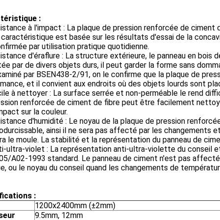
téristique :
sistance à l'impact : La plaque de pression renforcée de ciment 
caractéristique est basée sur les résultats d'essai de la conc
nfirmée par utilisation pratique quotidienne.
sistance d'éraflure : La structure extérieure, le panneau en bois d
ée par de divers objets durs, il peut garder la forme sans do
Examiné par BSEN438-2/91, on le confirme que la plaque de press
mance, et il convient aux endroits où des objets lourds sont pl
cile à nettoyer : La surface serrée et non-perméable le rend diffi
ssion renforcée de ciment de fibre peut être facilement nettoy
mpact sur la couleur.
sistance d'humidité : Le noyau de la plaque de pression renforcé
durcissable, ainsi il ne sera pas affecté par les changements e
ra le moule. La stabilité et la représentation du panneau de cim
ti-ultra-violet : La représentation anti-ultra-violette du conseil 
05/A02-1993 standard. Le panneau de ciment n'est pas affecté 
ie, ou le noyau du conseil quand les changements de températur
ications :
1200x2400mm (±2mm)
seur
9.5mm, 12mm